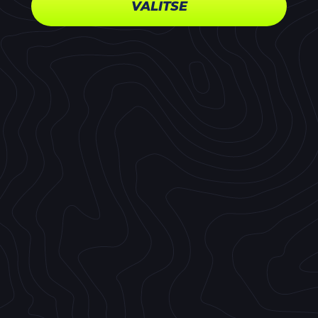
VALITSE