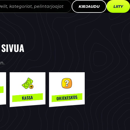
elit, kategoriat, pelintarjoajat
KIRJAUDU
LIITY
 SIVUA
n.
OHJEKESKUS
KASSA