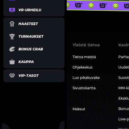
VR-URHEILU
HAASTEET
TURNAUKSET
Yleistä tietoa
Kasi
BONUS CRAB
Tietoa meistä
Parha
KAUPPA
Ohjekeskus
Uudet
VIP-TASOT
Luo pikakuvake
Suosi
Sivustokartta
MM-ki
Eksklu
Bonus
Maksut
Live-p