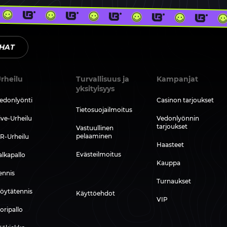
CHAT
rheilu
Turvallisuus ja
Kampanjat
yksityisyys
edonlyönti
Casinon tarjoukset
Tietosuojailmoitus
ive-Urheilu
Vedonlyönnin
tarjoukset
Vastuullinen
pelaaminen
R-Urheilu
Haasteet
Evästeilmoitus
alkapallo
Kauppa
ennis
Turnaukset
öytätennis
Käyttöehdot
VIP
oripallo