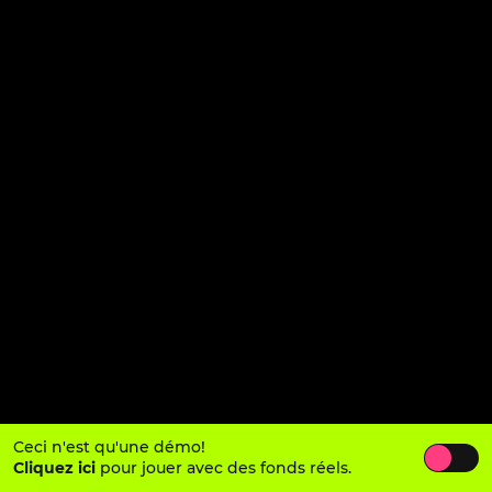
Ceci n'est qu'une démo!
Cliquez ici
pour jouer avec des fonds réels.