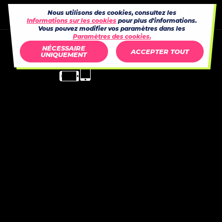
Nous utilisons des cookies, consultez les
Informations sur les cookies
pour plus d'informations.
Vous pouvez modifier vos paramètres dans les
Paramètres des cookies.
NÉCESSAIRE
ACCEPTER TOUT
UNIQUEMENT