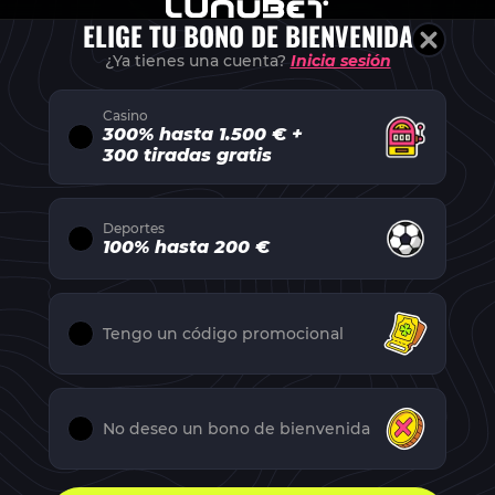
ELIGE TU BONO DE BIENVENIDA
¿Ya tienes una cuenta?
Inicia sesión
Casino
300% hasta 1.500 € +
300 tiradas gratis
Deportes
100% hasta 200 €
Tengo un código promocional
No deseo un bono de bienvenida