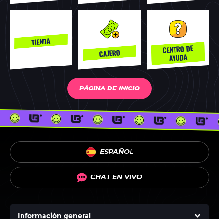
TIENDA
CENTRO DE
CAJERO
AYUDA
PÁGINA DE INICIO
ESPAÑOL
CHAT EN VIVO
Información general