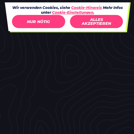
Wir verwenden Cookies, siehe
Cookie-Hinweis
Mehr Infos
unter
Cookie-Einstellungen.
ALLES
NUR NÖTIG
AKZEPTIEREN