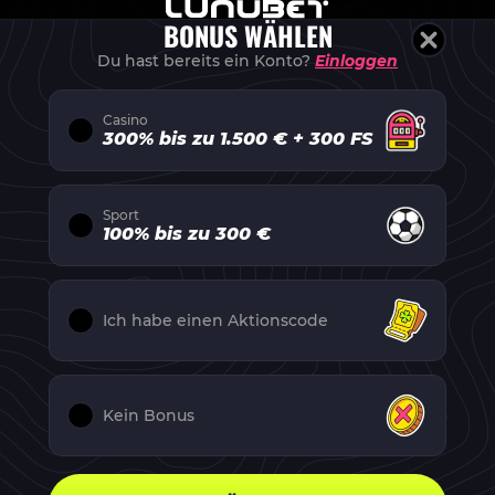
BONUS WÄHLEN
Du hast bereits ein Konto?
Einloggen
Casino
300% bis zu 1.500 € + 300 FS
Sport
100% bis zu 300 €
Ich habe einen Aktionscode
Kein Bonus