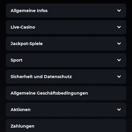
Allgemeine Infos
Live-Casino
Jackpot-Spiele
Sport
Sicherheit und Datenschutz
Allgemeine Geschäftsbedingungen
Aktionen
Zahlungen