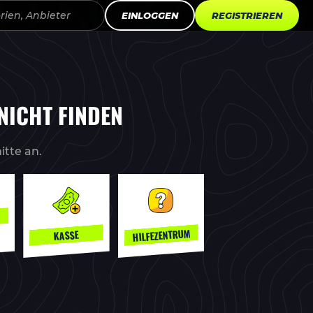
rien, Anbieter
EINLOGGEN
REGISTRIEREN
 NICHT FINDEN
itte an.
HILFEZENTRUM
KASSE