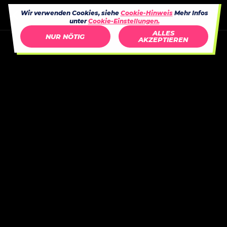
Wir verwenden Cookies, siehe
Cookie-Hinweis
Mehr Infos
unter
Cookie-Einstellungen.
ALLES
NUR NÖTIG
AKZEPTIEREN