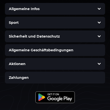
Allgemeine Infos
Sport
Sicherheit und Datenschutz
Allgemeine Geschäftsbedingungen
Aktionen
Zahlungen