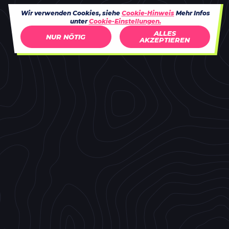
Wir verwenden Cookies, siehe
Cookie-Hinweis
Mehr Infos
unter
Cookie-Einstellungen.
ALLES
NUR NÖTIG
AKZEPTIEREN