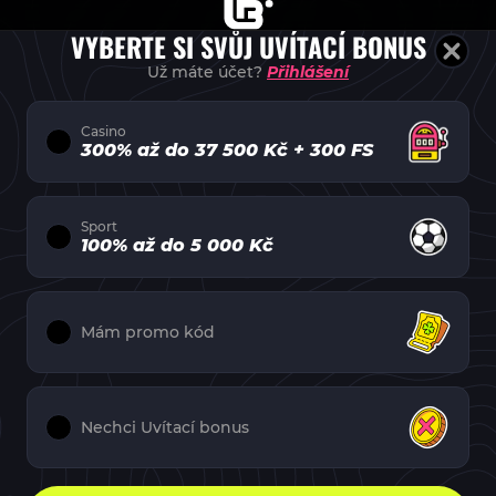
VYBERTE SI SVŮJ UVÍTACÍ BONUS
Už máte účet?
Přihlášení
Casino
300% až do 37 500 Kč + 300 FS
Sport
100% až do 5 000 Kč
Mám promo kód
Nechci Uvítací bonus