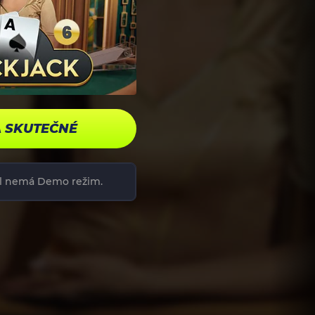
A SKUTEČNÉ
el nemá Demo režim.