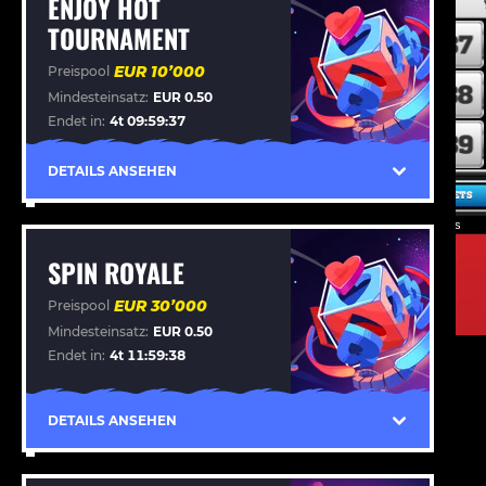
ENJOY HOT
TOURNAMENT
EUR 10’000
Preispool
Mindesteinsatz:
EUR 0.50
Endet in:
4t 09:59:37
DETAILS ANSEHEN
CASINO
SPIN ROYALE
EUR 30’000
Preispool
Mindesteinsatz:
EUR 0.50
Endet in:
4t 11:59:38
DETAILS ANSEHEN