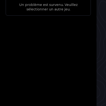
Un problème est survenu. Veuillez
sélectionner un autre jeu.